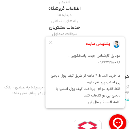
شنیون
اطلاعات فروشگاه
درباره ما
راه های ارتباطی
خدمات مشتریان
سوالات متداول
قوانین مرجوعی
راهنمای خرید
همراه ما باشید
درباره فروشگاه
میماوان
آدرس فروشگاه : تهران - نارمک خیابان فرجام غربی - نرسیده به عبادی - پلاک
432 موبایل واحد فروش 09337998018 - آدرس کانال در پیام رسان بله :
mima1shop
مطالعه بیشتر
سلام ورود شما همراهان عزیز را به میماوان،فروشگاه آنلاین آرایشگاهی خوش
آمد میگوییم.