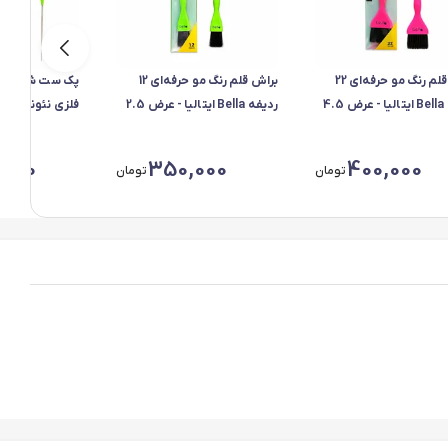
براش قلم رنگ مو حرفه‌ای 22
براش قلم رنگ مو حرفه‌ای 12
4.5
ردیفه Bella ایتالیا - عرض 2.5
Bella
,000
350,000
400,000
تومان
تومان