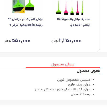
ست پک براش رنگ مو Bella
براش قلم رنگ مو حرفه‌ای 44
ایتالیا - 5 عددی
ردیفه Bella ایتالیا - عرض 9
550,000
2,250,000
تومان
تومان
معرفی محصول
معرفی محصول
کلیپس مخصوص فویل
دارای بدنه فلزی
دارای کفه الاستیکی برای استحکام بیشتر
بسته 6 عددی