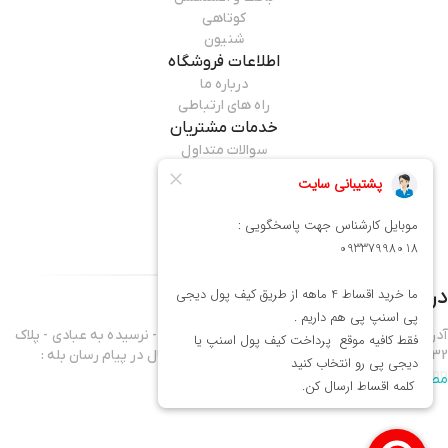
کوتاهی
شنیون
اطلاعات فروشگاه
درباره ما
راه های ارتباطی
خدمات مشتریان
سوالات متداول
قوانین مرجوعی
راهنمای خرید
همراه ما باشید
درباره فروشگاه
میماوان
آدرس فروشگاه : تهران - نارمک خیابان فرجام غربی - نرسیده به عبادی - پلاک
432 موبایل واحد فروش 09337998018 - آدرس کانال در پیام رسان بله :
mima1shop
مطالعه بیشتر
سلام ورود شما همراهان عزیز را به میماوان،فروشگاه آنلاین آرایشگاهی خوش