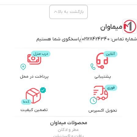
بازگشت به بالا
میماوان
شماره تماس:
02128424340
پاسخگوی شما هستیم
پشتیبانی
پرداخت در محل
تضمین کیفیت
تحویل اکسپرس
محصولات
میماوان
عطر و ادکلن
بافت و اکستنشن