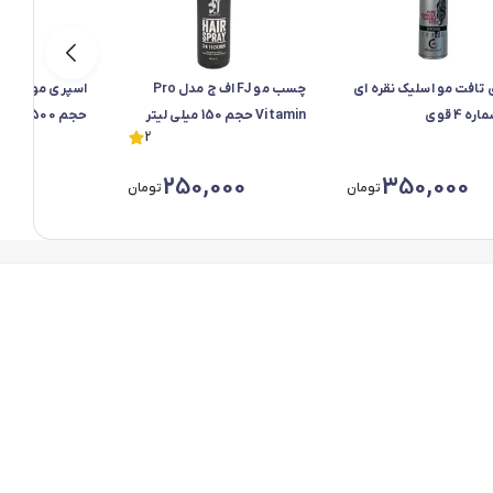
تافت مو اسلیک نقره ای
چسب مو FJ اف ج مدل Pro
اسپری مو تافت
Vitamin حجم 150 میلی لیتر
حجم 500 میلی لیتر
2
000
250,000
350,000
تومان
تومان