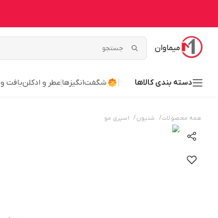
میماوان
دسته بندی کالاها
شگفت‌انگیزها
عطر و ادکلن
بافت و
/
/
همه محصولات
شنیون
اسپری مو