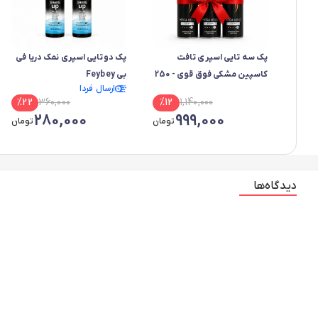
پک سه تایی اسپری تافت
پک دوتایی اسپری نمک دریا فی
کاسپین مشکی فوق قوی - 250
بی Feybey
ارسال فردا
میل
%
22
360,000
%
12
1,140,000
280,000
999,000
تومان
تومان
دیدگاه‌ها