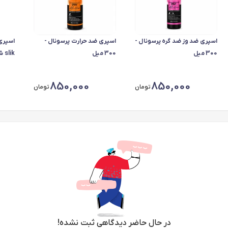
اسپری ضد وز ضد گره پرسونال -
اسپری ضد حرارت پرسونال -
اسپری 
300 میل
300 میل
slik شماره 4 قوی
850,000
850,000
تومان
تومان
در حال حاضر دیدگاهی ثبت نشده!