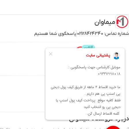
میماوان
شماره تماس:
02128424340
پاسخگوی شما هستیم
پشتیبانی
محصولات
میماوان
عطر و ادکلن
بافت و اکستنشن
کوتاهی
شنیون
درباره فروشگاه
میماوان