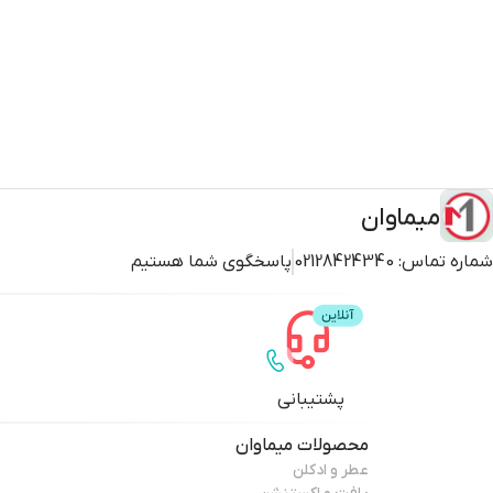
میماوان
شماره تماس:
02128424340
پاسخگوی شما هستیم
پشتیبانی
محصولات
میماوان
عطر و ادکلن