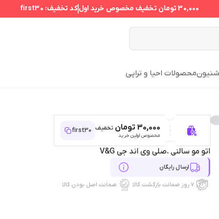
30,000 تومان
تخفیف مخصوص خرید اول
کد تخفیف:
first30
نیون
محصولات احیا و تراپی
30,000 تومان
تخفیف
first30
مخصوص اولین خرید
اتو مو سالنی اصلی وی اند جی V&G
ارسال رایگان
۷ روز ضمانت بازگشت کالا
ضمانت اصل بودن کالا