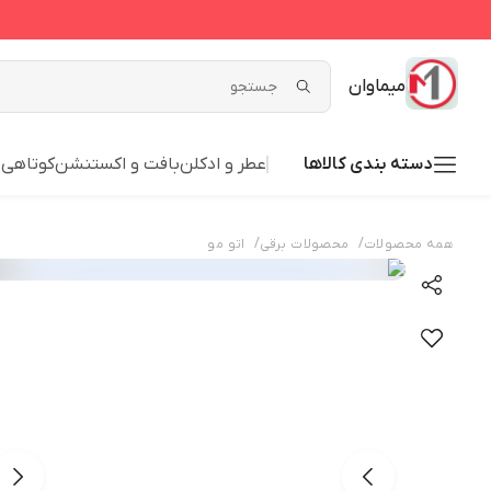
میماوان
دسته بندی کالاها
عطر و ادکلن
بافت و اکستنشن
کوتاهی
ش
/
/
همه محصولات
محصولات برقی
اتو مو