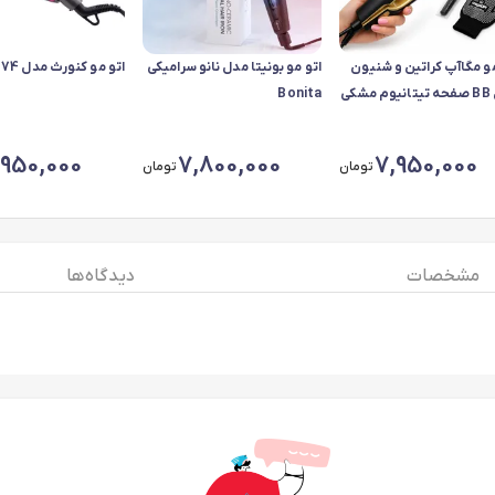
مو مگاآپ کراتین و شنیون
اتو مو بونیتا مدل نانو سرامیکی
اتو مو کنورث مدل KW3074
مدل BB صفحه تیتانیوم مشکی
Bonita
,950,000
7,800,000
7,950,000
تومان
تومان
مشخصات
دیدگاه ها