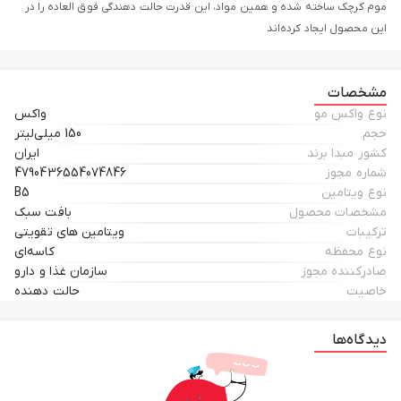
موم کرچک ساخته شده و همین مواد، این قدرت حالت دهندگی فوق‌ العاده را در
این محصول ایجاد کرده‌اند
مشخصات
نوع واکس مو
واکس
حجم
150 میلی‌لیتر
کشور مبدا برند
ایران
شماره مجوز
4790436554074846
نوع ویتامین
B5
مشخصات محصول
بافت سبک
ترکیبات
ویتامین های تقویتی
نوع محفظه
کاسه‌ای
صادرکننده مجوز
سازمان غذا و دارو
خاصیت
حالت دهنده
دیدگاه‌ها