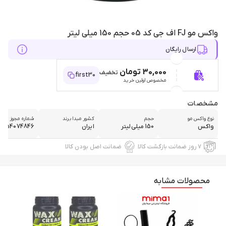
واکس مو FJ اف جی کد 05 حجم 150 میلی لیتر
ارسال رایگان
30,000 تومان
تخفیف
first30
مخصوص اولین خرید
مشخصات
نوع واکس مو
حجم
کشور مبدا برند
شماره مجوز
واکس
150 میلی‌لیتر
ایران
6554074846
۷ روز ضمانت بازگشت کالا
ضمانت اصل بودن کالا
محصولات مشابه