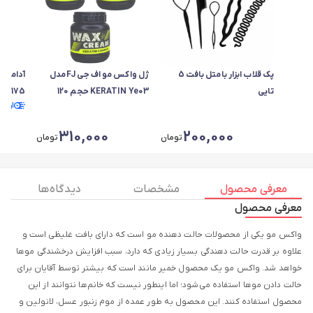
پک قلاب ابزار بامتل بافت 5
ژل واکس مو اف جی FJ مدل
تایی
KERATIN Ye03 حجم 120
175 میل
ارسا
میلی‌لیتر سه عددی
310,000
200,000
تومان
تومان
معرفی محصول
مشخصات
دیدگاه ها
معرفی محصول
واکس مو یکی از محصولات حالت دهنده مو است که دارای بافت غلیظی است و
علاوه بر قدرت حالت دهندگی بسیار زیادی که دارد، سبب افزایش درخشندگی موها
خواهد شد. واکس مو یک محصول خمیر مانند است که بیشتر توسط آقایان برای
حالت دادن موها استفاده می‌شود؛ اما اینطور نیست که خانم‌ها نتوانند از این
محصول استفاده کنند. این محصول به طور عمده از موم زنبور عسل، لانولین و