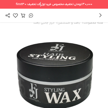
30,000 تومان
تخفیف مخصوص خرید اول
کد تخفیف:
first30
/
/
همه محصولات
بافت و اکستنشن
ابزار جانبی بافت