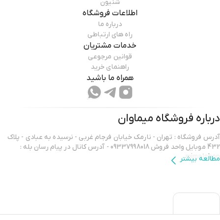
شنیون
اطلاعات فروشگاه
درباره ما
راه های ارتباطی
خدمات مشتریان
قوانین مرجوعی
راهنمای خرید
همراه ما باشید
درباره فروشگاه
میماوان
آدرس فروشگاه : تهران - نارمک خیابان فرجام غربی - نرسیده به عبادی - پلاک
432 موبایل واحد فروش 09337998018 - آدرس کانال در پیام رسان بله :
mima1shop
مطالعه بیشتر
سلام ورود شما همراهان عزیز را به میماوان،فروشگاه آنلاین آرایشگاهی خوش
آمد میگوییم.
خوشحالیم که هم اکنون در فروشگاه میماوان،دارنده نماد اعتماد الکترونیکی،