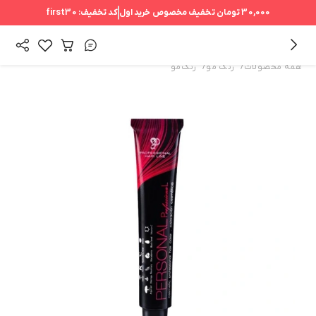
30,000 تومان
تخفیف مخصوص خرید اول
کد تخفیف:
first30
/
/
همه محصولات
رنگ مو
رنگ‌مو