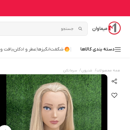
میماوان
دسته بندی کالاها
شگفت‌انگیزها
عطر و ادکلن
بافت و
/
/
همه محصولات
شنیون
سرمانکن