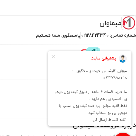
میماوان
شماره تماس:
02128424340
پاسخگوی شما هستیم
پشتیبانی
محصولات
میماوان
عطر و ادکلن
بافت و اکستنشن
کوتاهی
شنیون
درباره فروشگاه
میماوان