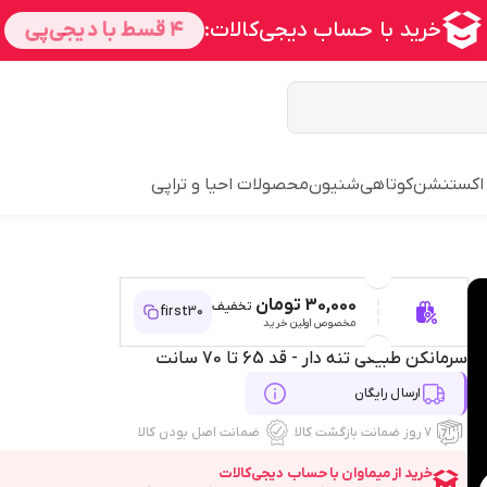
 اکستنشن
کوتاهی
شنیون
محصولات احیا و تراپی
30,000 تومان
تخفیف
first30
مخصوص اولین خرید
سرمانکن طبیعی تنه دار - قد 65 تا 70 سانت
ارسال رایگان
۷ روز ضمانت بازگشت کالا
ضمانت اصل بودن کالا