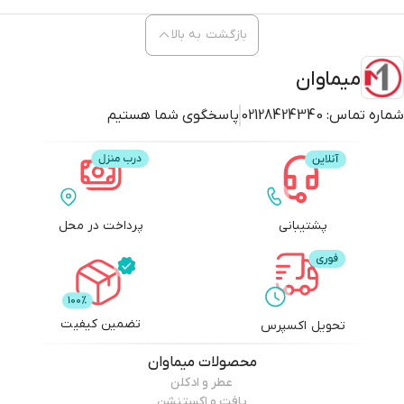
بازگشت به بالا
میماوان
شماره تماس:
02128424340
پاسخگوی شما هستیم
پشتیبانی
پرداخت در محل
تضمین کیفیت
تحویل اکسپرس
محصولات
میماوان
عطر و ادکلن
بافت و اکستنشن