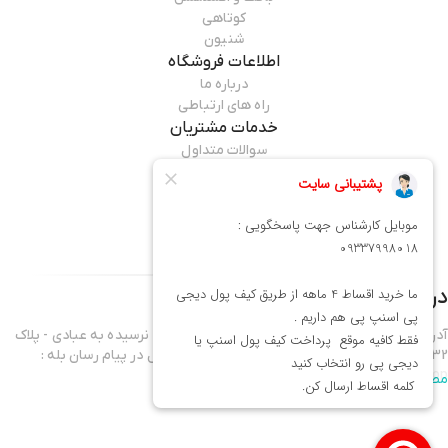
کوتاهی
شنیون
اطلاعات فروشگاه
درباره ما
راه های ارتباطی
خدمات مشتریان
سوالات متداول
قوانین مرجوعی
راهنمای خرید
همراه ما باشید
درباره فروشگاه
میماوان
آدرس فروشگاه : تهران - نارمک خیابان فرجام غربی - نرسیده به عبادی - پلاک
432 موبایل واحد فروش 09337998018 - آدرس کانال در پیام رسان بله :
mima1shop
مطالعه بیشتر
سلام ورود شما همراهان عزیز را به میماوان،فروشگاه آنلاین آرایشگاهی خوش