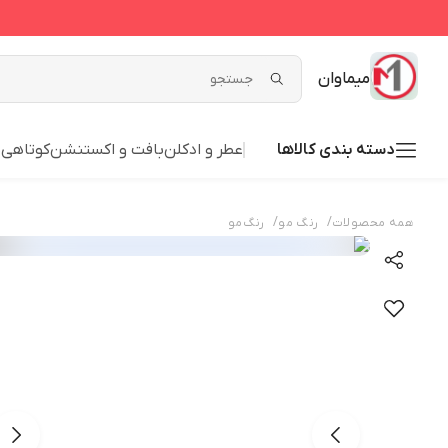
میماوان
دسته بندی کالاها
عطر و ادکلن
بافت و اکستنشن
کوتاهی
ش
/
/
همه محصولات
رنگ مو
رنگ‌مو