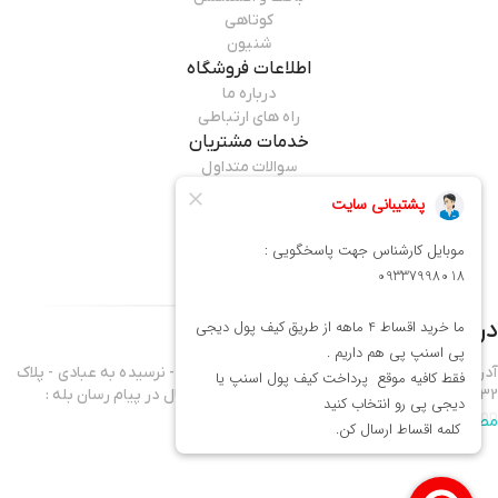
کوتاهی
شنیون
اطلاعات فروشگاه
درباره ما
راه های ارتباطی
خدمات مشتریان
سوالات متداول
قوانین مرجوعی
راهنمای خرید
همراه ما باشید
درباره فروشگاه
میماوان
آدرس فروشگاه : تهران - نارمک خیابان فرجام غربی - نرسیده به عبادی - پلاک
432 موبایل واحد فروش 09337998018 - آدرس کانال در پیام رسان بله :
mima1shop
مطالعه بیشتر
سلام ورود شما همراهان عزیز را به میماوان،فروشگاه آنلاین آرایشگاهی خوش