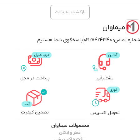
بازگشت به بالا
میماوان
شماره تماس:
02128424340
پاسخگوی شما هستیم
پشتیبانی
پرداخت در محل
تضمین کیفیت
تحویل اکسپرس
محصولات
میماوان
عطر و ادکلن
بافت و اکستنشن