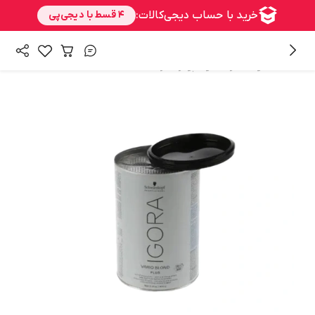
/
/
همه محصولات
رنگ مو
پودر دکلره