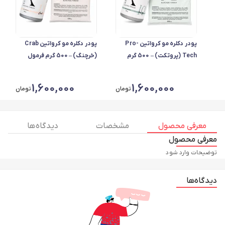
پودر دکلره مو کرواتین Pro-
پودر دکلره مو کرواتین Crab
Tech (پروتکت) – 500 گرم
(خرچنگ) – 500 گرم فرمول
فرمول تقویت‌شده، مناسب
آبرسان و ملایم، مناسب موهای
موهای ضخیم و مقاوم
نازک و ضعیف
1,600,000
1,600,000
تومان
تومان
معرفی محصول
مشخصات
دیدگاه ها
معرفی محصول
توضیحات وارد شود
دیدگاه‌ها