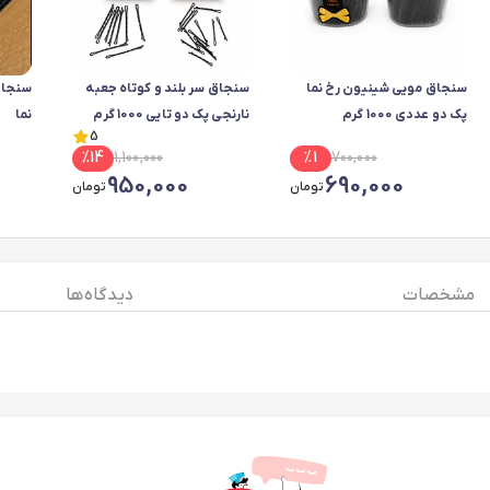
سنجاق مویی شینیون رخ نما
سنجاق سر بلند و کوتاه جعبه
پک دو عددی 1000 گرم
نارنجی پک دو تایی 1000 گرم
نما
5
%
14
1,100,000
%
1
700,000
950,000
690,000
تومان
تومان
مشخصات
دیدگاه ها