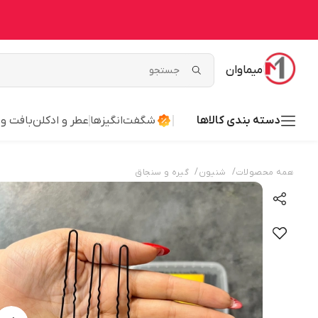
میماوان
دسته بندی کالاها
شگفت‌انگیزها
عطر و ادکلن
بافت و
/
/
همه محصولات
شنیون
گیره و سنجاق