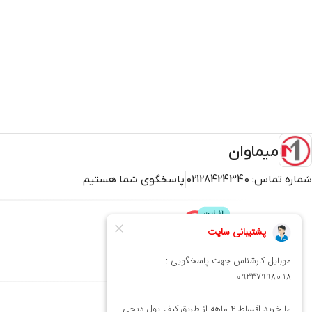
میماوان
شماره تماس:
02128424340
پاسخگوی شما هستیم
پشتیبانی
محصولات
میماوان
عطر و ادکلن