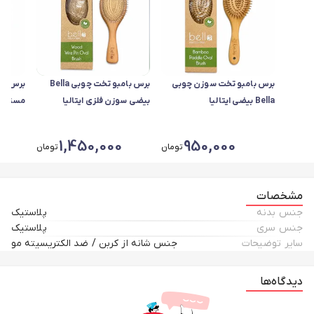
برس بامبو تخت سوزن چوبی
برس بامبو تخت چوبی Bella
Bella بیضی ایتالیا
بیضی سوزن فلزی ایتالیا
مستطیلی
1,450,000
950,000
تومان
تومان
مشخصات
جنس بدنه
پلاستیک
جنس سری
پلاستیک
سایر توضیحات
جنس شانه از کربن / ضد الکتریسیته مو
دیدگاه‌ها