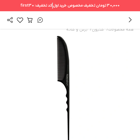
30,000 تومان
تخفیف مخصوص خرید اول
کد تخفیف:
first30
/
/
همه محصولات
شنیون
برس و شانه