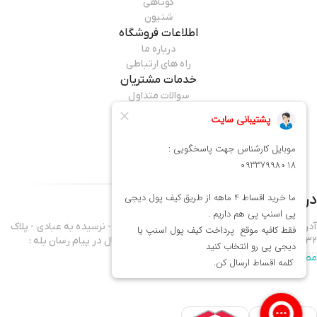
کوتاهی
شنیون
اطلاعات فروشگاه
درباره ما
راه های ارتباطی
خدمات مشتریان
سوالات متداول
قوانین مرجوعی
راهنمای خرید
همراه ما باشید
درباره فروشگاه
میماوان
آدرس فروشگاه : تهران - نارمک خیابان فرجام غربی - نرسیده به عبادی - پلاک
432 موبایل واحد فروش 09337998018 - آدرس کانال در پیام رسان بله :
mima1shop
مطالعه بیشتر
سلام ورود شما همراهان عزیز را به میماوان،فروشگاه آنلاین آرایشگاهی خوش