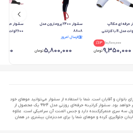
 حرفه ای مگاآپ
سشوار 2400 پرومارون مدل
سشوار حرفه ای
2600وات مدل R با گارانتی
8808
ارسال امروز
-آبی
شرکتی-یاسی
%
13
10,800,000
0,000
5,800,000
9,350,000
تومان
تومان
ی بانوان و آقایان است. شما با استفاده از سشوار می‌توانید موهای خود
را به هر مدلی که تمایل دارید آراسته کنید و حس رضایت را به دست آورید. البته روزتی با تولید محصولات بی‌نظیر آرایشی با شما در حس خوب سهیم خواهد بود. سشوار کراتینه حرفه‌ای روزتی مدل 9924 یک محصول از
. این سشوار دارای موتور نوع AC با توان مصرفی 2400 وات است. همچنین این محصول سه سری متمرکزکننده دارد و جنس المنت آن سرامیکی است. علاوه
یتان جلوگیری کرده و موهای شما را برای مدت‌زمان بیشتری در همان