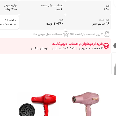
وزن
تعداد متمرکز کننده
توان مصرفی
850
3 عدد
2400 وات
طول سیم
ولتاژ
مشاهده
2.9 سانتی‌متر
220-240 ولت
همه مشخص
۷ روز ضمانت بازگشت کالا
ضمانت اصل بودن کالا