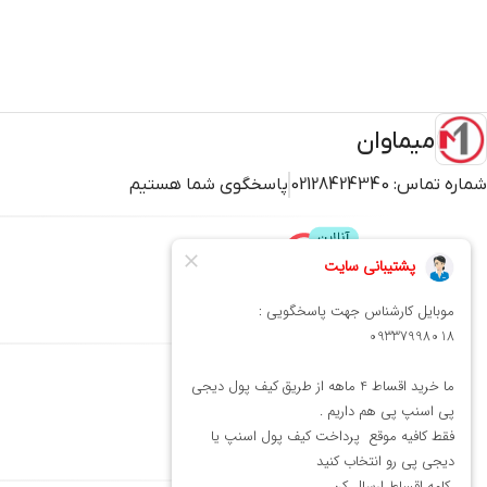
میماوان
شماره تماس:
02128424340
پاسخگوی شما هستیم
پشتیبانی
محصولات
میماوان
عطر و ادکلن
بافت و اکستنشن
کوتاهی
شنیون