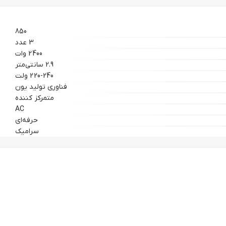
850
3 عدد
2400 وات
2.9 سانتی‌متر
220-240 ولت
فناوری تولید یون
متمرکز کننده
AC
حرفه‌ای
سرامیک