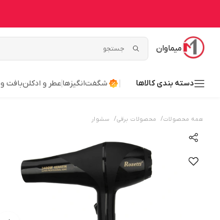
میماوان
دسته بندی کالاها
شگفت‌انگیزها
عطر و ادکلن
بافت و
/
/
همه محصولات
محصولات برقی
سشوار