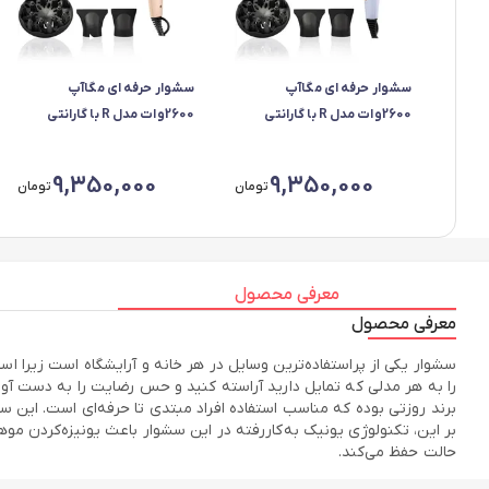
سشوار حرفه ای مگاآپ
سشوار حرفه ای مگاآپ
2600وات مدل R با گارانتی
2600وات مدل R با گارانتی
شرکتی- آبی
شرکتی-کرم
9,350,000
9,350,000
تومان
تومان
معرفی محصول
معرفی محصول
سشوار یکی از پراستفاده‌ترین وسایل در هر خانه و آرایشگاه است زیرا است
بر این، تکنولوژی یونیک به‌کاررفته در این سشوار باعث یونیزه‌کردن م
حالت حفظ می‌کند.