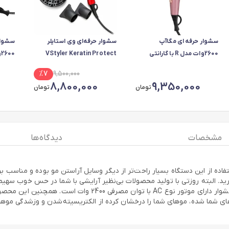
سشوار حرفه ای مگاآپ
سشوار حرفه‌ای وی استایلر
سشوار
2600وات مدل R با گارانتی
VStyler Keratin Protect
شرکتی-رزگلد
مدل V-002
شرکتی
%
7
9,500,000
8,800,000
9,350,000
تومان
تومان
مشخصات
دیدگاه ها
فاده از این دستگاه بسیار راحت‌تر از دیگر وسایل آراستن مو بوده و مناسب برا
برند روزتی بوده که مناسب استفاده افراد مبتدی تا حرفه‌ای است
وهای شما شده، موهای شما را درخشان کرده از الکتریسیته‌شدن و وزشدگی موها