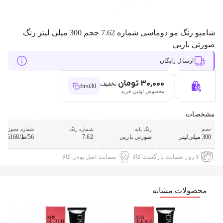
شامپو رنگ مو دوماسی شماره 7.62 حجم 300 میلی لیتر رنگ
صورتی باربی
ارسال رایگان
30,000 تومان
تخفیف
first30
مخصوص اولین خرید
مشخصات
حجم
رنگ پایه
شماره رنگ
شماره مجوز
300 میلی‌لیتر
صورتی باربی
7.62
56/ظ/6168
۷ روز ضمانت بازگشت کالا
ضمانت اصل بودن کالا
محصولات مشابه