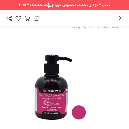
30,000 تومان
تخفیف مخصوص خرید اول
کد تخفیف:
first30
/
/
همه محصولات
رنگ مو
رنگ‌مو