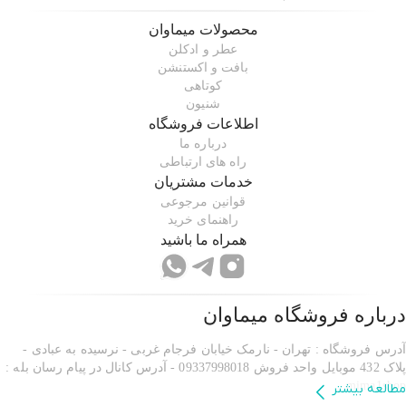
محصولات
میماوان
عطر و ادکلن
بافت و اکستنشن
کوتاهی
شنیون
اطلاعات فروشگاه
درباره ما
راه های ارتباطی
خدمات مشتریان
قوانین مرجوعی
راهنمای خرید
همراه ما باشید
درباره فروشگاه
میماوان
آدرس فروشگاه : تهران - نارمک خیابان فرجام غربی - نرسیده به عبادی -
پلاک 432 موبایل واحد فروش 09337998018 - آدرس کانال در پیام رسان بله :
mima1shop
مطالعه بیشتر