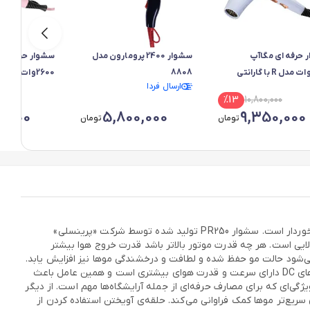
 حرفه ای مگاآپ
سشوار 2400 پرومارون مدل
سشوار حرفه ای
2600وات مدل R با گارانتی
8808
ارسال فردا
-آبی
شرکتی-یاسی
%
13
10,800,000
0,000
5,800,000
9,350,000
تومان
تومان
برای تمام آرایشگران استفاده کردن از یک سشوار که بتواند موهای مشتریانشان را در کمترین زمان ممکن خشک کرده یا حالت دهد از اهمیت بالایی برخوردار است. سشوار PR250 تولید شده توسط شرکت «پرینسلی»
یسه با سشوارهای دیگر قدرت موتور بسیار بالایی است. هر چه قدرت موتور بالاتر باشد قدرت خروج هوا بیشتر
ن به تولید هوای سرد اشاره کرد، قابلیتی که باعث می‌شود حالت مو حفظ شده و لطافت و درخشندگی موها نیز افزایش یابد.
این قابلیت را می‌توان با زدن دکمه‌ای کوچک که زیر سری خروجی هوا قرار دارد، فعال کرد. موتور AC استفاده شده در این دستگاه در مقایسه با موتورهای DC دارای سرعت و قدرت هوای بیشتری است و همین عامل باعث
‌ای که برای مصارف حرفه‌ای از جمله آرایشگاه‌ها مهم است. از دیگر
ع‌تر موها کمک فراوانی می‌کند. حلقه‌ی آویختن استفاده کردن از