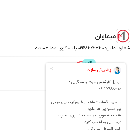
میماوان
شماره تماس:
02128424340
پاسخگوی شما هستیم
پشتیبانی
محصولات
میماوان
عطر و ادکلن
بافت و اکستنشن
کوتاهی
شنیون