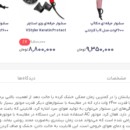
سشوار حرفه ای مگاآپ
سشوار حرفه‌ای وی استایلر
سشوار
2600وات مدل R با گارانتی
VStyler Keratin Protect
شرکتی-رزگلد
مدل V-002
شرکتی
%
7
9,500,000
8,800,000
9,350,000
تومان
تومان
مشخصات
دیدگاه ها
(Princely) به راحتی می‌تواند این کار را انجام دهد. این سشوار موتوری با قدرت 2400 وات دارد که در مقا
می‌شود. درنتیجه موها در مدت زمان کمتری خشک می‌شوند. از دیگر ویژگی‌های این سشوار می‌‎توا
 شده است که می‌تواند مدت زمان بیشتری به‌صورت ممتد روشن بماند، ویژگی
ت و دمای هوای خروجی است. این قابلیت به حالت دادن، خشک و صاف کردن سری