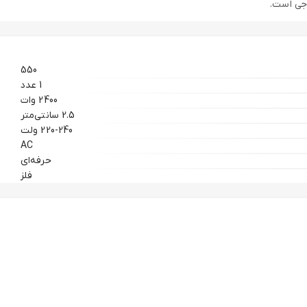
550
1 عدد
2400 وات
2.5 سانتی‌متر
220-240 ولت
AC
حرفه‌ای
فلز