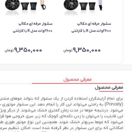
سشوار حرفه ای مگاآپ
سشوار حرفه ای مگاآپ
2600وات مدل R با گارانتی
2600وات مدل R با گارانتی
شرکتی- آبی
شرکتی-کرم
9,350,000
9,350,000
تومان
تومان
معرفی محصول
معرفی محصول
می‌شود که موها سریع‌تر خشک شوند. همچنین این نوع موتور طوری طراحی
امکاناتی که برای این سشوار در نظر گرفته شده است، امکان تنظیم سرع