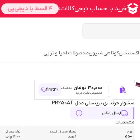
 اکستنشن
کوتاهی
شنیون
محصولات احیا و تراپی
30,000 تومان
تخفیف
first30
مخصوص اولین خرید
سشوار حرفه ای پرینسلی مدل PR250AT
ارسال رایگان
مشخصات
وزن
تعداد متمرکز کننده
توان مصرفی
550
1 عدد
2400 وات