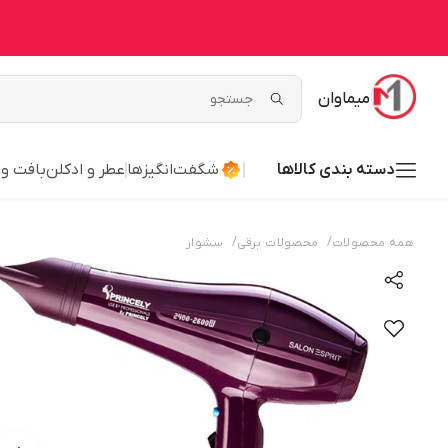
میماوان
دسته بندی کالاها
شگفت‌انگیزها
عطر و ادکلن
بافت و
/
/
همه محصولات
محصولات برقی
سشوار