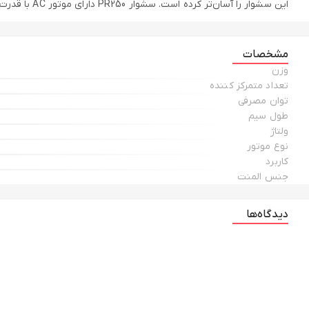
این سشوار را آسان‌تر کرده است. سشوار PR250 دارای موتور AC با قدرت 2400 وات، قابلیت تولید هوای سرد و امکان تنظیم سرعت و قدرت هوای خروجی است.
مشخصات
وزن
تعداد متمرکز کننده
توان مصرفی
طول سیم
ولتاژ
نوع موتور
کاربرد
جنس المنت
دیدگاه‌ها