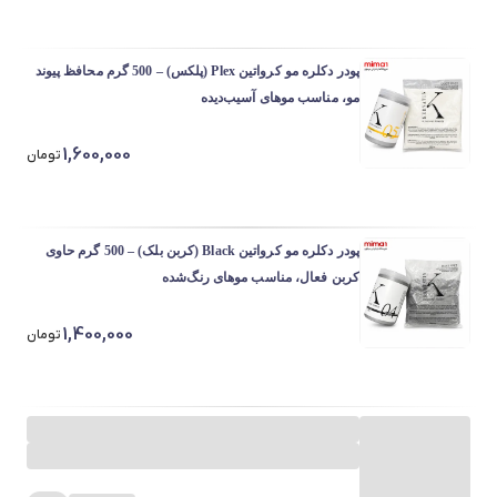
پودر دکلره مو کرواتین Plex (پلکس) – 500 گرم محافظ پیوند
مو، مناسب موهای آسیب‌دیده
1,600,000
تومان
پودر دکلره مو کرواتین Black (کربن بلک) – 500 گرم حاوی
کربن فعال، مناسب موهای رنگ‌شده
1,400,000
تومان