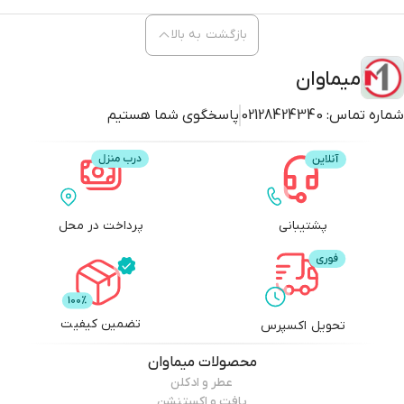
بازگشت به بالا
میماوان
شماره تماس:
02128424340
پاسخگوی شما هستیم
پشتیبانی
پرداخت در محل
تضمین کیفیت
تحویل اکسپرس
محصولات
میماوان
عطر و ادکلن
بافت و اکستنشن