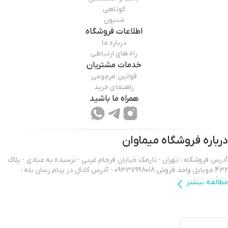
کوتاهی
شنیون
اطلاعات فروشگاه
درباره ما
راه های ارتباطی
خدمات مشتریان
قوانین مرجوعی
راهنمای خرید
همراه ما باشید
درباره فروشگاه
میماوان
آدرس فروشگاه : تهران - نارمک خیابان فرجام غربی - نرسیده به عبادی - پلاک
432 موبایل واحد فروش 09337998018 - آدرس کانال در پیام رسان بله :
mima1shop
مطالعه بیشتر
سلام ورود شما همراهان عزیز را به میماوان،فروشگاه آنلاین آرایشگاهی خوش
آمد میگوییم.