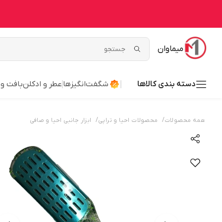
میماوان
دسته بندی کالاها
شگفت‌انگیزها
عطر و ادکلن
بافت و
/
/
همه محصولات
محصولات احیا و تراپی
ابزار جانبی احیا و صافی