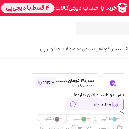
 اکستنشن
کوتاهی
شنیون
محصولات احیا و تراپی
30,000 تومان
تخفیف
first30
مخصوص اولین خرید
برس دو طرفه کراتین هارمونی
ارسال رایگان
رنگ
18 آبی
سبز
مشکی
۷ روز ضمانت بازگشت کالا
ضمانت اصل بودن کالا