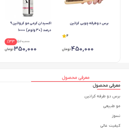
برس دوطرفه چوبی کراتین
اکسیدان کرمی مو کرواتین 9
درصد (30 ولوم) 1000
4
میلی‌لیتر
%
33
520,000
350,000
450,000
تومان
تومان
معرفی محصول
معرفی محصول
برس دو طرفه کراتین
مو طبیعی
نسوز
کیفیت عالی