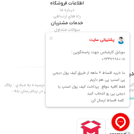
اطلاعات فروشگاه
درباره ما
راه های ارتباطی
خدمات مشتریان
سوالات متداول
قوانین مرجوعی
راهنمای خرید
همراه ما باشید
درباره فروشگاه
میماوان
آدرس فروشگاه : تهران - نارمک خیابان فرجام غربی - نرسیده به عبادی - پلاک
432 موبایل واحد فروش 09337998018 - آدرس کانال در پیام رسان بله :
mima1shop
مطالعه بیشتر
سلام ورود شما همراهان عزیز را به میماوان،فروشگاه آنلاین آرایشگاهی خوش
آمد میگوییم.
خوشحالیم که هم اکنون در فروشگاه میماوان،دارنده نماد اعتماد الکترونیکی،