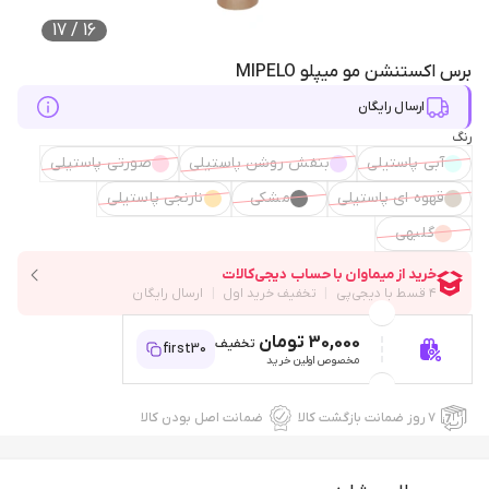
17
/
16
برس اکستنشن مو میپلو MIPELO
ارسال رایگان
رنگ
آبی پاستیلی
بنفش روشن پاستیلی
صورتی پاستیلی
قهوه ای پاستیلی
مشکی
نارنجی پاستیلی
گلبهی
30,000 تومان
تخفیف
first30
مخصوص اولین خرید
۷ روز ضمانت بازگشت کالا
ضمانت اصل بودن کالا