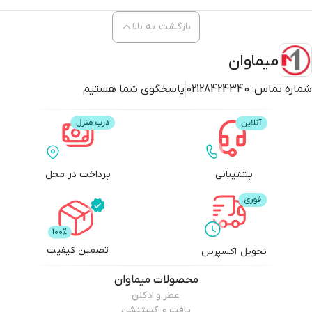
بازگشت به بالا
میماوان
شماره تماس:
02128424340
پاسخگوی شما هستیم
پشتیبانی
پرداخت در محل
تضمین کیفیت
تحویل اکسپرس
محصولات
میماوان
عطر و ادکلن
بافت و اکستنشن