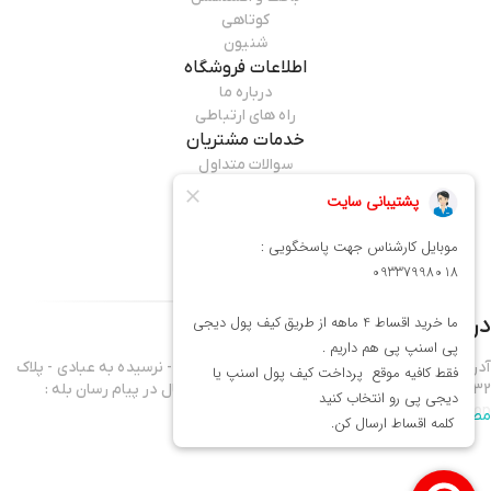
کوتاهی
شنیون
اطلاعات فروشگاه
درباره ما
راه های ارتباطی
خدمات مشتریان
سوالات متداول
قوانین مرجوعی
راهنمای خرید
همراه ما باشید
درباره فروشگاه
میماوان
آدرس فروشگاه : تهران - نارمک خیابان فرجام غربی - نرسیده به عبادی - پلاک
432 موبایل واحد فروش 09337998018 - آدرس کانال در پیام رسان بله :
mima1shop
مطالعه بیشتر
سلام ورود شما همراهان عزیز را به میماوان،فروشگاه آنلاین آرایشگاهی خوش