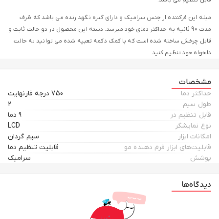
قابل تنظیم می باشد.
میله این فرکننده از جنس سرامیک و دارای گیره نگهدارنده می باشد که ظرف
مدت 90 ثانیه به حداکثر دمای خود میرسد. دسته این محصول در دو حالت ثابت و
قابل چرخش ساخته شده است که با کمک دکمه تعبیه شده می توانید به حالت
دلخواه خود تنظیم کنید.
از دیگر مزایای این دستگاه فرکننده می توان به قابلیت چرخش 360 درجه خروجی
مشخصات
سیم و پایه جهت جلوگیری از انتقال حرارت اشاره کرد. این مدل از فر کننده باراباس
حداکثر دما
750 درجه فارنهایت
نانو دارای سایز بزرگ به طول 40 سانتی متر و طول میله 20 سانتی متر است که
طول سیم
2
ایده آل برای استفاده های طولانی مدت و استفاده در سالن های آرایش می باشد.
قابل تنظیم در
9 دما
نوع نمایشگر
LCD
امکانات ابزار
سیم گردان
قابلیت‌های ابزار فرم دهنده مو
قابلیت تنظیم دما
پوشش
سرامیک
دیدگاه‌ها