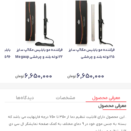
فرکننده مو بابلیس مگاآپ سایز
فرکننده مو بابلیس مگاآپ سایز
بابلیس
25 لوله بلند و چرخشی
22 لوله بلند و چرخشی Megaup
v_596
Megaup
6,650,000
6,650,000
تومان
تومان
معرفی محصول
مشخصات
دیدگاه ها
معرفی محصول
. این محصول دارای قابلیت تنظیم دما از 350 تا 750 درجه فارنهایت می باشد که
بسته به جنس موی خود در 9 دمای مختلف به کمک صفحه نمایشگر ال سی دی