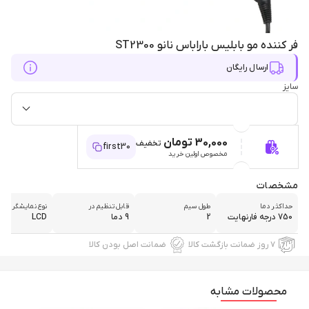
فر کننده مو بابلیس باراباس نانو ST2300
ارسال رایگان
سایز
30,000 تومان
تخفیف
first30
مخصوص اولین خرید
مشخصات
حداکثر دما
طول سیم
قابل تنظیم در
نوع نمایشگر
750 درجه فارنهایت
2
9 دما
LCD
۷ روز ضمانت بازگشت کالا
ضمانت اصل بودن کالا
محصولات مشابه