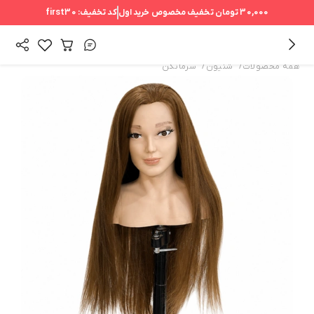
30,000 تومان
تخفیف مخصوص خرید اول
کد تخفیف:
first30
/
/
همه محصولات
شنیون
سرمانکن