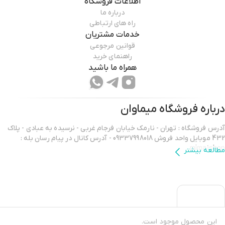
اطلاعات فروشگاه
درباره ما
راه های ارتباطی
خدمات مشتریان
قوانین مرجوعی
راهنمای خرید
همراه ما باشید
درباره فروشگاه
میماوان
آدرس فروشگاه : تهران - نارمک خیابان فرجام غربی - نرسیده به عبادی - پلاک
432 موبایل واحد فروش 09337998018 - آدرس کانال در پیام رسان بله :
mima1shop
مطالعه بیشتر
سلام ورود شما همراهان عزیز را به میماوان،فروشگاه آنلاین آرایشگاهی خوش
آمد میگوییم.
خوشحالیم که هم اکنون در فروشگاه میماوان،دارنده نماد اعتماد الکترونیکی،
عضو اتحادیه کشوری کسب و کار های آنلاین و ارائه دهنده ضمانت اصل کالا
این محصول موجود است.