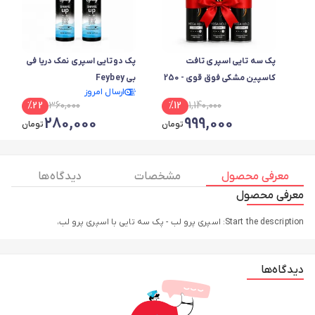
پک سه تایی اسپری تافت
پک دوتایی اسپری نمک دریا فی
کاسپین مشکی فوق قوی - 250
بی Feybey
ارسال امروز
میل
%
22
360,000
%
12
1,140,000
280,000
999,000
تومان
تومان
معرفی محصول
مشخصات
دیدگاه ها
معرفی محصول
Start the description: اسپری پرو لب - پک سه تایی با اسپری پرو لب،
دیدگاه‌ها