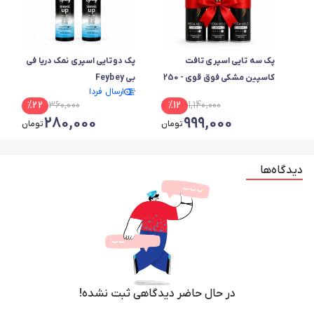
پک سه تایی اسپری تافت
پک دوتایی اسپری نمک دریا فی
کاسپین مشکی فوق قوی - 250
بی Feybey
ارسال فردا
میل
%
22
360,000
%
12
1,140,000
280,000
999,000
تومان
تومان
دیدگاه‌ها
در حال حاضر دیدگاهی ثبت نشده!