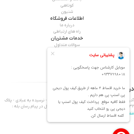
کوتاهی
شنیون
اطلاعات فروشگاه
درباره ما
راه های ارتباطی
خدمات مشتریان
سوالات متداول
قوانین مرجوعی
راهنمای خرید
همراه ما باشید
درباره فروشگاه
میماوان
آدرس فروشگاه : تهران - نارمک خیابان فرجام غربی - نرسیده به عبادی - پلاک
432 موبایل واحد فروش 09337998018 - آدرس کانال در پیام رسان بله :
mima1shop
مطالعه بیشتر
سلام ورود شما همراهان عزیز را به میماوان،فروشگاه آنلاین آرایشگاهی خوش