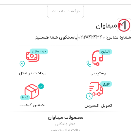
بازگشت به بالا
میماوان
شماره تماس:
02128424340
پاسخگوی شما هستیم
پشتیبانی
پرداخت در محل
تضمین کیفیت
تحویل اکسپرس
محصولات
میماوان
عطر و ادکلن
بافت و اکستنشن