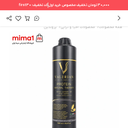
30,000 تومان
تخفیف مخصوص خرید اول
کد تخفیف:
first30
/
/
همه محصولات
محصولات احیا و تراپی
پروتئین