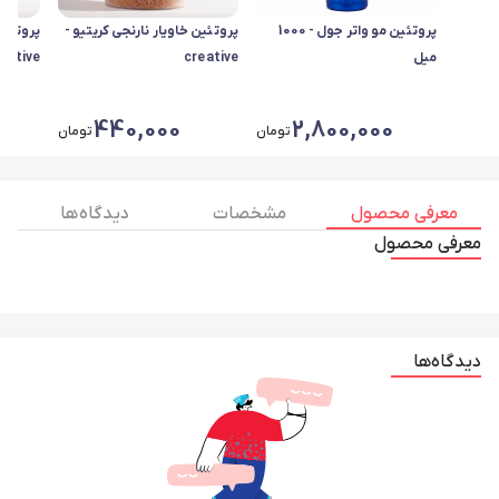
پروتئین مو واتر جول - 1000
پروتئین خاویار نارنجی کریتیو -
پروتئین
میل
creative
eative
440,000
2,800,000
تومان
تومان
معرفی محصول
مشخصات
دیدگاه ها
معرفی محصول
دیدگاه‌ها