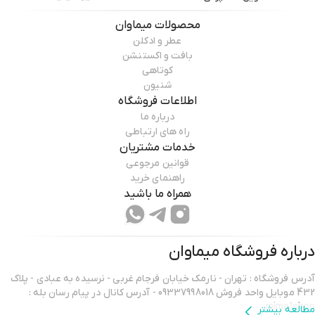
محصولات
میماوان
عطر و ادکلن
بافت و اکستنشن
کوتاهی
شنیون
اطلاعات فروشگاه
درباره ما
راه های ارتباطی
خدمات مشتریان
قوانین مرجوعی
راهنمای خرید
همراه ما باشید
درباره فروشگاه
میماوان
آدرس فروشگاه : تهران - نارمک خیابان فرجام غربی - نرسیده به عبادی - پلاک
432 موبایل واحد فروش 09337998018 - آدرس کانال در پیام رسان بله :
mima1shop
مطالعه بیشتر