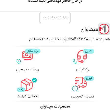
در حال حاضر دیدگاهی ثبت نشده!
بازگشت به بالا
میماوان
شماره تماس:
02128424340
پاسخگوی شما هستیم
پشتیبانی
پرداخت در محل
تضمین کیفیت
تحویل اکسپرس
محصولات
میماوان