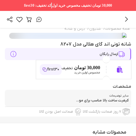
30,000 تومان
تخفیف مخصوص خرید اول
کد تخفیف:
first30
/
/
همه محصولات
شنیون
برس و شانه
شانه تونی اند گای هلالی مدل 8207
ارسال رایگان
30,000 تومان
تخفیف
first30
مخصوص اولین خرید
مشخصات
سایر توضیحات
کیفیت ساخت بالا مناسب برای مو...
۷ روز ضمانت بازگشت کالا
ضمانت اصل بودن کالا
محصولات مشابه