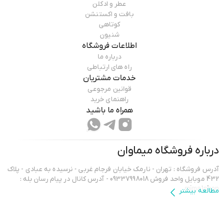
عطر و ادکلن
بافت و اکستنشن
کوتاهی
شنیون
اطلاعات فروشگاه
درباره ما
راه های ارتباطی
خدمات مشتریان
قوانین مرجوعی
راهنمای خرید
همراه ما باشید
درباره فروشگاه
میماوان
آدرس فروشگاه : تهران - نارمک خیابان فرجام غربی - نرسیده به عبادی - پلاک
432 موبایل واحد فروش 09337998018 - آدرس کانال در پیام رسان بله :
mima1shop
مطالعه بیشتر