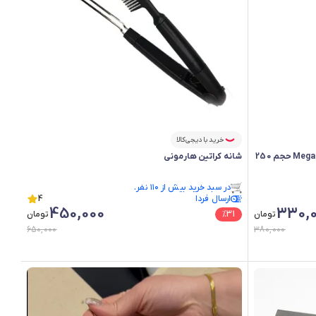
خرید با دیجی‌کالا
اسپری مو تافت کاسپین مشکی مدل Mega Hold حجم 250
شانه کراتین هارمونی
در سبد خرید بیش از ۱۱۰ نفر.
ارسال فردا
در سبد خرید بیش از ۱۱۰ نفر.
4
450,000
330,
تومان
31
%
تومان
650,000
380,000