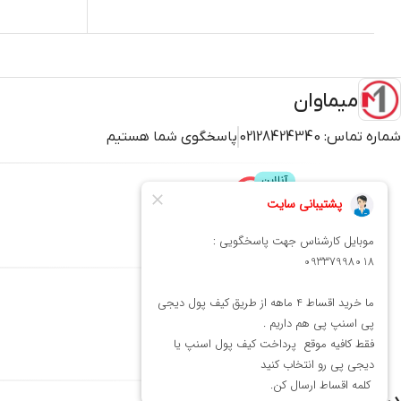
میماوان
شماره تماس:
02128424340
پاسخگوی شما هستیم
پشتیبانی
محصولات
میماوان
عطر و ادکلن
بافت و اکستنشن
کوتاهی
شنیون