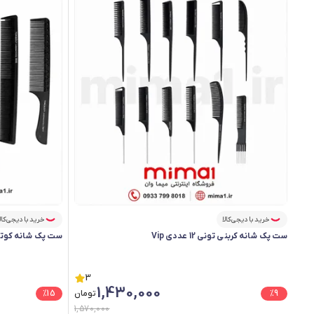
خرید با دیجی‌کالا
خرید با دیجی‌کال
ست پک شانه کربنی تونی 12 عددی Vip
ست پک شانه کوتاهی 
3
1,430,000
9
%
تومان
15
%
1,570,000