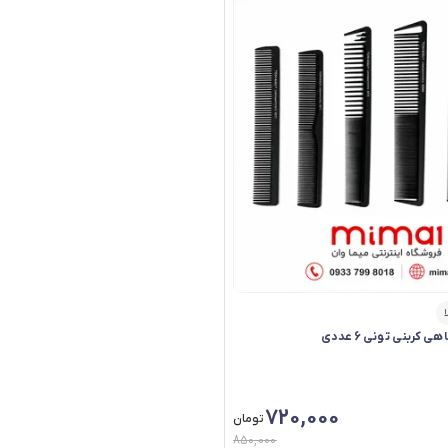
ا
کربنی تونی 6 عددی
720,000
تومان
850,000