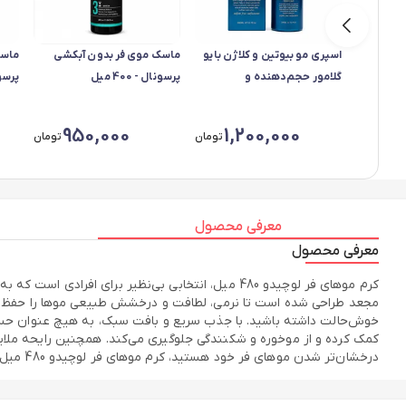
اسپری مو بیوتین و کلاژن بایو
ماسک موی فر بدون آبکشی
ماسک
گلامور حجم‌دهنده و
پرسونال - 400 میل
پرسونال
تقویت‌کننده مو - 300 میل
950,000
1,200,000
تومان
تومان
معرفی محصول
معرفی محصول
کرم موهای فر لوچیدو 480 میل، انتخابی بی‌نظیر برا
مجعد طراحی شده است تا نرمی، لطافت و درخشش طبیعی موها را حفظ کند.
خوش‌حالت داشته باشید. با جذب سریع و بافت سبک، به هیچ عنوان حس چر
کمک کرده و از موخوره و شکنندگی جلوگیری می‌کند. همچنین رایحه ملایم و
درخشان‌تر شدن موهای فر خود هستید، کرم موهای فر لوچیدو 480 میل بهترین گزینه برای شماست. همین امروز زیبایی طبیعی موهای خود را با لوچیدو تجربه کنید!