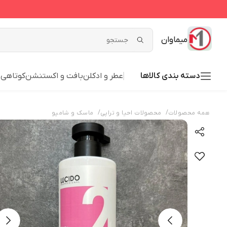
میماوان
دسته بندی کالاها
عطر و ادکلن
بافت و اکستنشن
کوتاهی
ش
/
/
همه محصولات
محصولات احیا و تراپی
ماسک و شامپو