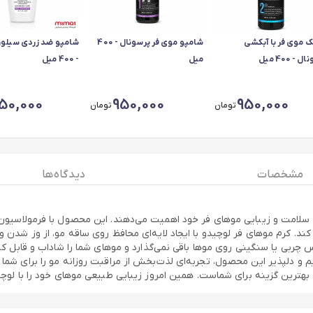
 موی فر با آبکشی
شامپو موی فر پرسونال - 400
شامپو ضد زردی سیلور
 - 400 میل
میل
- 400 میل
50,000
950,000
950,000
تومان
تومان
مشخصات
دیدگاه ها
ی افرادی است که به سلامت و زیبایی موهای فر خود اهمیت می‌دهند. این محصول با فرمول
 کرم موهای فر لوچیدو با ایجاد لایه‌ای محافظ روی ساقه مو، از وز شدن 
بی یا سنگینی روی موها باقی نمی‌گذارد و موهای شما را شاداب و قابل کنتر
 دلپذیر این محصول، تجربه‌ای لذت‌بخش از مراقبت روزانه مو را برای شما به 