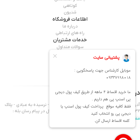
کوتاهی
شنیون
اطلاعات فروشگاه
درباره ما
راه های ارتباطی
خدمات مشتریان
سوالات متداول
قوانین مرجوعی
راهنمای خرید
همراه ما باشید
درباره فروشگاه
میماوان
آدرس فروشگاه : تهران - نارمک خیابان فرجام غربی - نرسیده به عبادی - پلاک
432 موبایل واحد فروش 09337998018 - آدرس کانال در پیام رسان بله :
mima1shop
مطالعه بیشتر
سلام ورود شما همراهان عزیز را به میماوان،فروشگاه آنلاین آرایشگاهی خوش