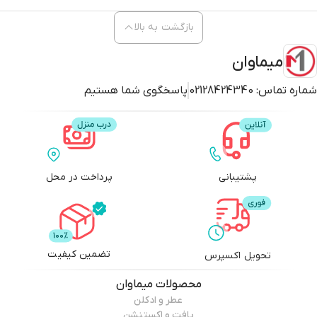
بازگشت به بالا
میماوان
شماره تماس:
02128424340
پاسخگوی شما هستیم
پشتیبانی
پرداخت در محل
تضمین کیفیت
تحویل اکسپرس
محصولات
میماوان
عطر و ادکلن
بافت و اکستنشن