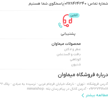
شماره تماس:
02128424340
پاسخگوی شما هستیم
پشتیبانی
محصولات
میماوان
عطر و ادکلن
بافت و اکستنشن
کوتاهی
شنیون
درباره فروشگاه
میماوان
09337998018 - آدرس کانال در پیام رسان بله : mima1shop
مطالعه بیشتر
سلام ورود شما همراهان عزیز را به میماوان،فروشگاه آنلاین آرایشگاهی خوش آ