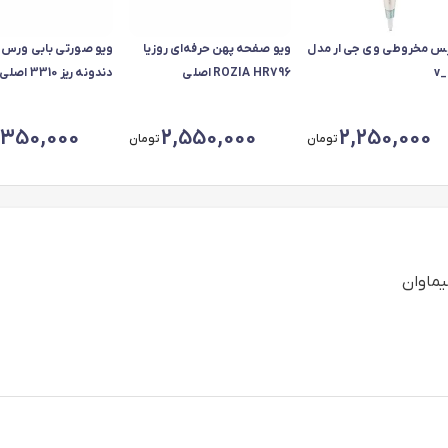
یس مخروطی وی جی ار مدل
ویو صفحه پهن حرفه‌ای روزیا
v_
ROZIA HR796 اصلی
دندونه ریز 3310 اصلی
,350,000
2,550,000
2,250,000
تومان
تومان
یماوان