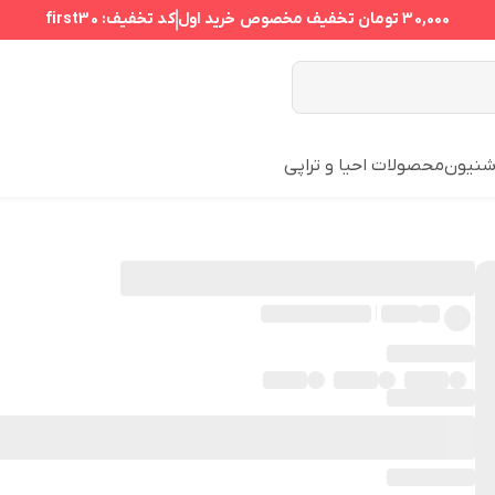
30,000 تومان
تخفیف مخصوص خرید اول
کد تخفیف:
first30
نیون
محصولات احیا و تراپی