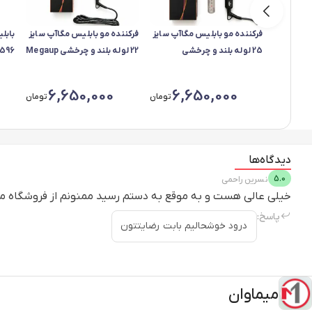
فرکننده مو بابلیس مگاآپ سایز
فرکننده مو بابلیس مگاآپ سایز
بابل
25 لوله بلند و چرخشی
22 لوله بلند و چرخشی Megaup
596
Megaup
6,650,000
6,650,000
تومان
تومان
دیدگاه‌ها
5.0
نسرین
راحمی
خیلی عالی هست و به موقع به دستم رسید ممنونم از فروشگاه م
پاسخ:
درود خوشحالیم بابت رضایتتون
میماوان