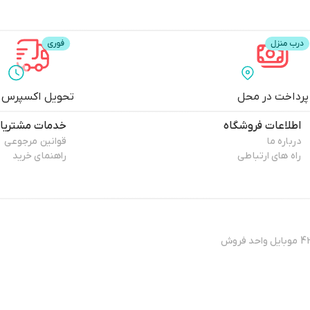
پرداخت در محل
تحویل اکسپرس
اطلاعات فروشگاه
خدمات مشتریا
درباره ما
قوانین مرجوعی
راه های ارتباطی
راهنمای خرید
آدرس فروشگاه : تهران - نارمک خیابان فرجام غربی - نرسیده به عبادی - پلاک 432 موبایل واحد فروش
مد میگوییم.