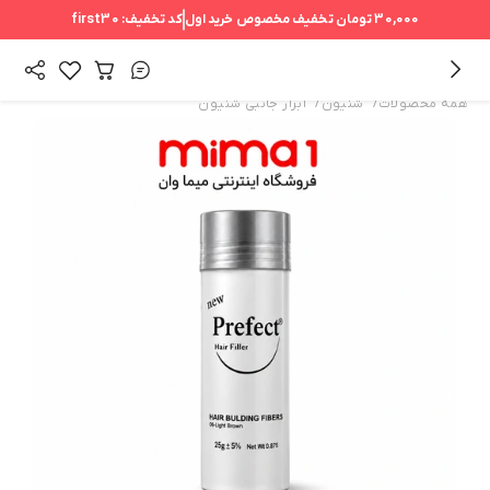
30,000 تومان
تخفیف مخصوص خرید اول
کد تخفیف:
first30
/
/
همه محصولات
شنیون
ابزار جانبی شنیون