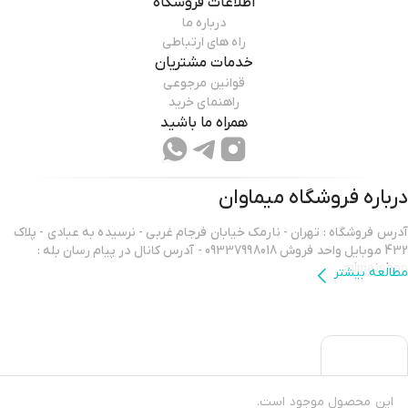
اطلاعات فروشگاه
درباره ما
راه های ارتباطی
خدمات مشتریان
قوانین مرجوعی
راهنمای خرید
همراه ما باشید
درباره فروشگاه
میماوان
آدرس فروشگاه : تهران - نارمک خیابان فرجام غربی - نرسیده به عبادی - پلاک
432 موبایل واحد فروش 09337998018 - آدرس کانال در پیام رسان بله :
mima1shop
مطالعه بیشتر
سلام ورود شما همراهان عزیز را به میماوان،فروشگاه آنلاین آرایشگاهی خوش
آمد میگوییم.
خوشحالیم که هم اکنون در فروشگاه میماوان،دارنده نماد اعتماد الکترونیکی،
عضو اتحادیه کشوری کسب و کار های آنلاین و ارائه دهنده ضمانت اصل کالا
این محصول موجود است.