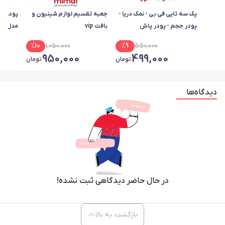
پک سه تایی فی بی - نمک دریا -
جعبه تقسیم لوازم شینیون و
پودر حج
پودر حجم - پودر پاش
بافت vip
گرم
%
10
1,050,000
%
9
550,000
950,000
499,000
تومان
تومان
دیدگاه‌ها
در حال حاضر دیدگاهی ثبت نشده!
بازگشت به بالا