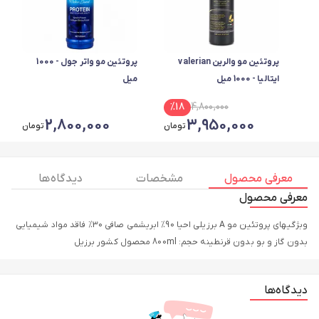
پروتئین مو والرین valerian
پروتئین مو واتر جول - 1000
ایتالیا - 1000 میل
میل
%
18
4,800,000
2,800,000
3,950,000
تومان
تومان
معرفی محصول
مشخصات
دیدگاه ها
معرفی محصول
وبژگیهای پروتئین مو A برزیلی احیا 90% ابریشمی صافی 30% فاقد مواد شیمیایی
بدون گاز و بو بدون قرنطینه حجم: 800ml محصول کشور برزیل
دیدگاه‌ها