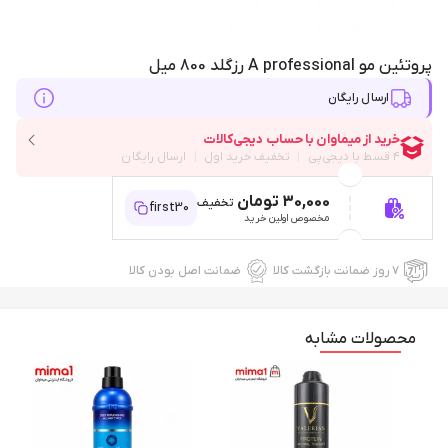
پروتئین مو A professional رزگلد 800 میل
ارسال رایگان
30,000 تومان
تخفیف
first30
مخصوص اولین خرید
۷ روز ضمانت بازگشت کالا
ضمانت اصل بودن کالا
محصولات مشابه