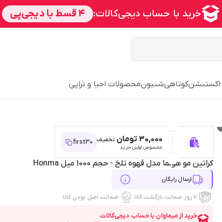
 اکستنشن
کوتاهی
شنیون
محصولات احیا و تراپی
30,000 تومان
تخفیف
first30
مخصوص اولین خرید
کراتین مو هونما مدل قهوه تلخ - حجم 1000 میل Honma
ارسال رایگان
۷ روز ضمانت بازگشت کالا
ضمانت اصل بودن کالا