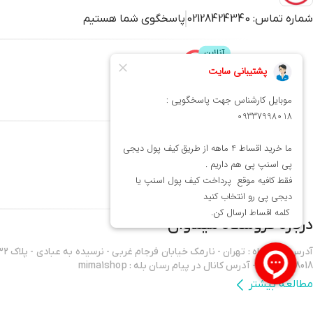
شماره تماس:
02128424340
پاسخگوی شما هستیم
پشتیبانی
محصولات
میماوان
عطر و ادکلن
بافت و اکستنشن
کوتاهی
شنیون
درباره فروشگاه
میماوان
09337998018 - آدرس کانال در پیام رسان بله : mima1shop
مطالعه بیشتر