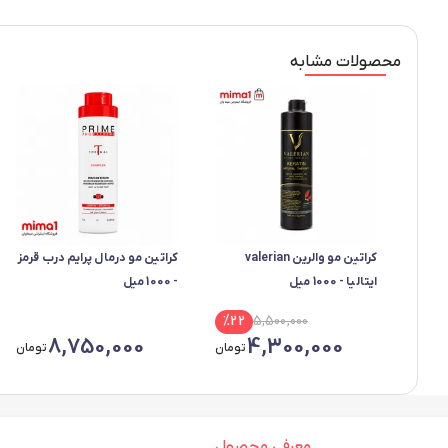
محصولات مشابه
کراتین مو والرین valerian
کراتین مو درمال پرایم درب قرمز
ایتالیا - 1000 میل
- 1000 میل
%
22
5,500,000
8,750,000
4,300,000
تومان
تومان
معرفی محصول