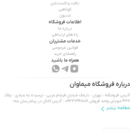
بافت و اکستنشن
کوتاهی
شنیون
اطلاعات فروشگاه
درباره ما
راه های ارتباطی
خدمات مشتریان
قوانین مرجوعی
راهنمای خرید
همراه ما باشید
درباره فروشگاه
میماوان
آدرس فروشگاه : تهران - نارمک خیابان فرجام غربی - نرسیده به عبادی - پلاک
432 موبایل واحد فروش 09337998018 - آدرس کانال در پیام رسان بله :
mima1shop
مطالعه بیشتر
سلام ورود شما همراهان عزیز را به میماوان،فروشگاه آنلاین آرایشگاهی خوش