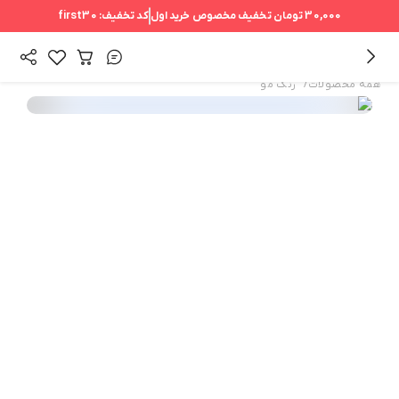
30,000 تومان
تخفیف مخصوص خرید اول
کد تخفیف:
first30
/
همه محصولات
رنگ مو