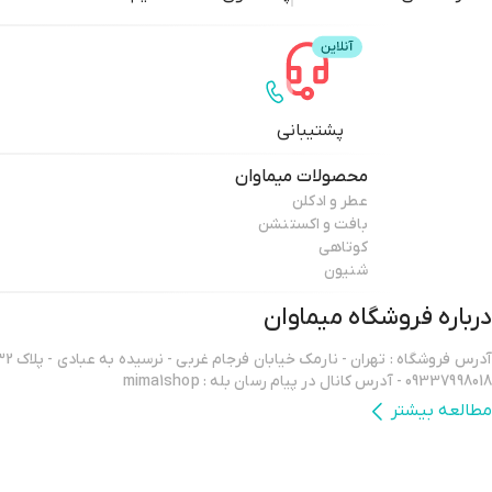
پشتیبانی
محصولات
میماوان
عطر و ادکلن
بافت و اکستنشن
کوتاهی
شنیون
درباره فروشگاه
میماوان
09337998018 - آدرس کانال در پیام رسان بله : mima1shop
مطالعه بیشتر
سلام ورود شما همراهان عزیز را به میماوان،فروشگاه آنلاین آرایشگاهی خوش آ