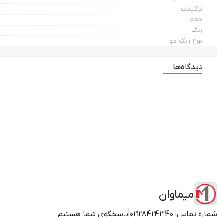
ترکیبات
حجم
رنگ
نوع رنگ مو
دیدگاه‌ها
میماوان
شماره تماس:
02128424340
پاسخگوی شما هستیم