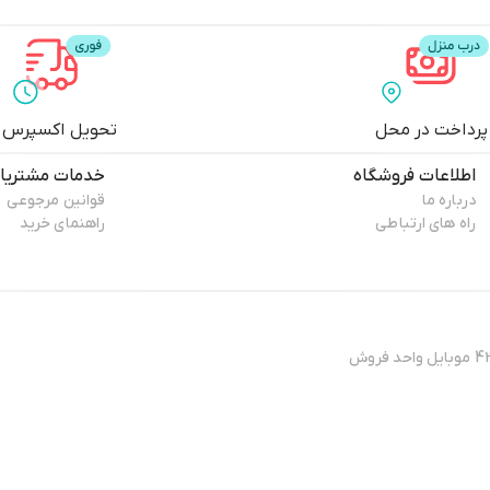
پرداخت در محل
تحویل اکسپرس
اطلاعات فروشگاه
خدمات مشتریا
درباره ما
قوانین مرجوعی
راه های ارتباطی
راهنمای خرید
آدرس فروشگاه : تهران - نارمک خیابان فرجام غربی - نرسیده به عبادی - پلاک 432 موبایل واحد فروش
مد میگوییم.