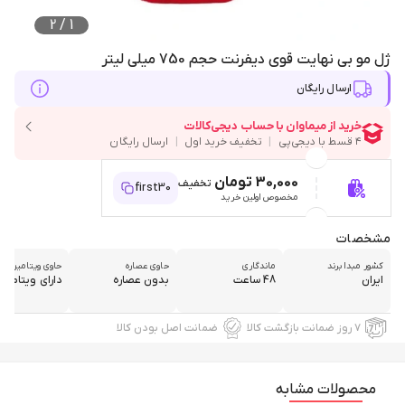
2
/
1
ژل مو بی نهایت قوی دیفرنت حجم 750 میلی لیتر
ارسال رایگان
30,000 تومان
تخفیف
first30
مخصوص اولین خرید
مشخصات
کشور مبدا برند
ماندگاری
حاوی عصاره
حاوی ویتامین
ایران
48 ساعت
بدون عصاره
دارای ویتامین
۷ روز ضمانت بازگشت کالا
ضمانت اصل بودن کالا
محصولات مشابه