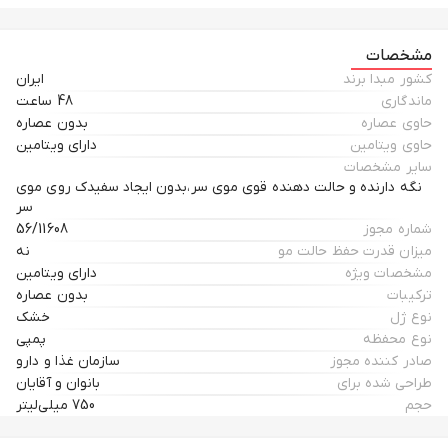
مشخصات
کشور مبدا برند
ایران
ماندگاری
48 ساعت
حاوی عصاره
بدون عصاره
حاوی ویتامین
دارای ویتامین
سایر مشخصات
نگه دارنده و حالت دهنده قوی موی سر،بدون ایجاد سفیدک روی موی
سر
شماره مجوز
56/11608
میزان قدرت حفظ حالت مو
نه
مشخصات ویژه
دارای ویتامین
ترکیبات
بدون عصاره
نوع ژل
خشک
نوع محفظه
پمپی
صادر کننده مجوز
سازمان غذا و دارو
طراحی شده برای
بانوان و آقایان
حجم
750 میلی‌لیتر