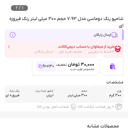
2
/
1
شامپو رنگ دوماسی مدل 7.93 حجم 300 میلی لیتر رنگ فیروزه
ای
ارسال رایگان
30,000 تومان
تخفیف
first30
مخصوص اولین خرید
مشخصات
وزن
حجم
کشور مبدا برند
رنگ پایه
300 گرم
300 میلی‌لیتر
ایران
فیروزه ای
۷ روز ضمانت بازگشت کالا
ضمانت اصل بودن کالا
محصولات مشابه