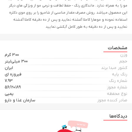
مو زا به همراه ندارد . ماندگاری رنگ - حفظ لطافت و نرمی مو از ویژگی های دیگر
این محصول میباشد .روش مصرف:مقدار مناسبی از شامپو را بر روی موی دکلره
استفاده نموده و موهارا کاملا آغشته نمایید و پس از ده دقیقه کاملا آغشته
نمایید و پس از ده دقیقه به طور کامل آبکشی نمایید
مشخصات
وزن
300 گرم
حجم
300 میلی‌لیتر
کشور مبدا برند
ایران
رنگ پایه
فیروزه ای
شماره رنگ
7.93
شماره مجوز
56/20189
نوع محفظه
پمپی
صادر کننده مجوز
سازمان غذا و دارو
دیدگاه‌ها